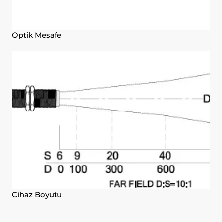
hatırlar. Bu tür çerezlerin amacı
ziyaretçilere kullanım kolaylığı
sağlamaktır. Örneğin, site kullanıcısının
Optik Mesafe
ziyaret ettiği her bir sayfada kullanıcı
şifresini tekrar girmesini önler.
3.6. Hedefleme/Reklam Çerezleri
Ziyaretçilere sunulan reklamların
etkinliğinin ölçülmesi ve reklamların kaç
kere görüntülendiğinin hesaplanmasını
sağlarlar. Bu tür çerezlerin amacı,
ziyaretçilerin ilgi alanlarına özelleştirilmiş
reklamların sunulmasıdır.
Aynı şekilde, ziyaretçilerin gezinmelerine
özel olarak ilgi alanlarının tespit edilmesini
ve uygun içeriklerin sunulmasını sağlarlar.
Örneğin, ziyaretçiye gösterilen reklamın
kısa süre içinde tekrar gösterilmesini
engeller.
Cihaz Boyutu
4.ÇEREZ TERCİHLERİ NASIL
YÖNETİLİR?
Çerezlerin kullanımına ilişkin tercihlerinizi