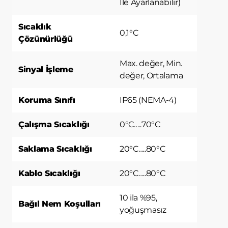
İle Ayarlanabilir)
yerine getirmek.
3.İNTERNET SİTEMİZDE
Sıcaklık
KULLANILAN ÇEREZ TÜRLERİ
0,1°C
Çözünürlüğü
3.1.Oturum Çerezleri
Oturum çerezlerini ziyaretinizi süresince
Max. değer, Min.
internet sitesinin düzgün bir şekilde
Sinyal İşleme
çalışmasının teminini sağlamaktadır.
değer, Ortalama
Sitelerimizin ve sizin, ziyaretinizde
güvenliğini, sürekliliğini sağlamak gibi
Koruma Sınıfı
IP65 (NEMA-4)
amaçlarla kullanılırlar. Oturum çerezleri
geçici çerezlerdir, siz tarayıcınızı kapatıp
Çalışma Sıcaklığı
0°C…..70°C
sitemize tekrar geldiğinizde silinir, kalıcı
değillerdir.
Saklama Sıcaklığı
­20°C…..80°C
3.2.Kalıcı Çerezler
Bu tür çerezler tercihlerinizi hatırlamak
Kablo Sıcaklığı
­20°C…..80°C
için kullanılır ve tarayıcılar vasıtasıyla
cihazınızda depolanır Kalıcı çerezler,
sitemizi ziyaret ettiğiniz tarayıcınızı
10 ila %95,
Bağıl Nem Koşulları
kapattıktan veya bilgisayarınızı yeniden
yoğuşmasız
başlattıktan sonra bile saklı kalır.