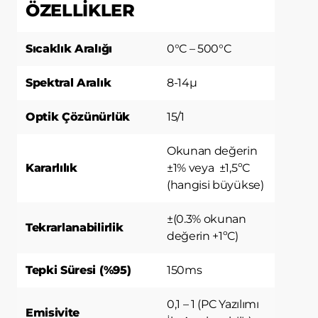
başlıca amaçları aşağıda sıralanmaktadır:
ÖZELLİKLER
İnternet sitesinin işlevselliğini ve
performansını arttırmak yoluyla sizlere
Sıcaklık Aralığı
0°C – 500°C
sunulan hizmetleri geliştirmek,
İnternet Sitesini iyileştirmek ve İnternet
Sitesi üzerinden yeni özellikler sunmak
Spektral Aralık
8-14µ
ve sunulan özellikleri sizlerin
tercihlerine göre kişiselleştirmek;
Optik Çözünürlük
15/1
İnternet Sitesinin, sizin ve Kurum’un
hukuki ve ticari güvenliğinin teminini
Okunan değerin
sağlamak, Site üzerinden sahte
Kararlılık
±1% veya ±1,5ºC
işlemlerin gerçekleştirilmesini önlemek;
(hangisi büyükse)
5651 sayılı Internet Ortamında Yapılan
Yayınların Düzenlenmesi ve Bu Yayınlar
±(0.3% okunan
Yoluyla İşlenen Suçlarla Mücadele
Tekrarlanabilirlik
değerin +1ºC)
Edilmesi Hakkında Kanun ve Internet
Ortamında Yapılan Yayınların
Düzenlenmesine Dair Usul ve Esaslar
Tepki Süresi (%95)
150ms
Hakkında Yönetmelik’ten
kaynaklananlar başta olmak üzere,
0,1 – 1 (PC Yazılımı
Emisivite
kanuni ve sözleşmesel yükümlülüklerini