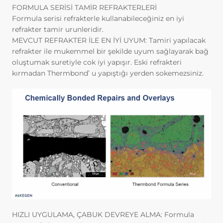
başlıca amaçları aşağıda sıralanmaktadır:
FORMULA SERİSİ TAMİR REFRAKTERLERİ
İnternet sitesinin işlevselliğini ve
Formula serisi refrakterle kullanabileceğiniz en iyi
performansını arttırmak yoluyla sizlere
refrakter tamir urunleridir.
sunulan hizmetleri geliştirmek,
MEVCUT REFRAKTER İLE EN İYİ UYUM: Tamiri yapılacak
İnternet Sitesini iyileştirmek ve İnternet
refrakter ile mukemmel bir şekilde uyum sağlayarak bağ
Sitesi üzerinden yeni özellikler sunmak
oluştumak suretiyle cok iyi yapışır. Eski refrakteri
ve sunulan özellikleri sizlerin
kırmadan Thermbond’ u yapıştığı yerden sokemezsiniz.
tercihlerine göre kişiselleştirmek;
İnternet Sitesinin, sizin ve Kurum’un
hukuki ve ticari güvenliğinin teminini
sağlamak, Site üzerinden sahte
işlemlerin gerçekleştirilmesini önlemek;
5651 sayılı Internet Ortamında Yapılan
Yayınların Düzenlenmesi ve Bu Yayınlar
Yoluyla İşlenen Suçlarla Mücadele
Edilmesi Hakkında Kanun ve Internet
Ortamında Yapılan Yayınların
Düzenlenmesine Dair Usul ve Esaslar
Hakkında Yönetmelik’ten
kaynaklananlar başta olmak üzere,
HIZLI UYGULAMA, ÇABUK DEVREYE ALMA: Formula
kanuni ve sözleşmesel yükümlülüklerini