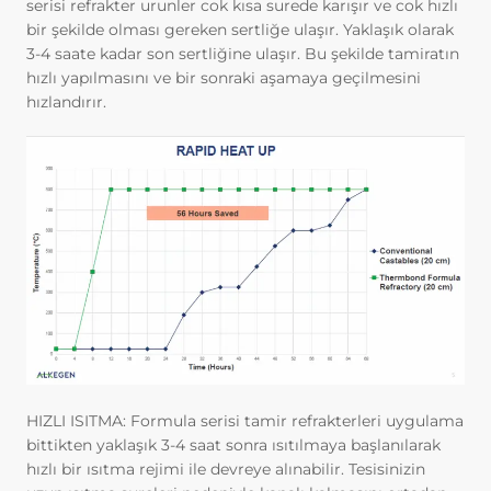
serisi refrakter urunler cok kısa surede karışır ve cok hızlı
yerine getirmek.
bir şekilde olması gereken sertliğe ulaşır. Yaklaşık olarak
3.İNTERNET SİTEMİZDE
3-4 saate kadar son sertliğine ulaşır. Bu şekilde tamiratın
KULLANILAN ÇEREZ TÜRLERİ
hızlı yapılmasını ve bir sonraki aşamaya geçilmesini
3.1.Oturum Çerezleri
hızlandırır.
Oturum çerezlerini ziyaretinizi süresince
internet sitesinin düzgün bir şekilde
çalışmasının teminini sağlamaktadır.
Sitelerimizin ve sizin, ziyaretinizde
güvenliğini, sürekliliğini sağlamak gibi
amaçlarla kullanılırlar. Oturum çerezleri
geçici çerezlerdir, siz tarayıcınızı kapatıp
sitemize tekrar geldiğinizde silinir, kalıcı
değillerdir.
3.2.Kalıcı Çerezler
Bu tür çerezler tercihlerinizi hatırlamak
için kullanılır ve tarayıcılar vasıtasıyla
cihazınızda depolanır Kalıcı çerezler,
HIZLI ISITMA: Formula serisi tamir refrakterleri uygulama
sitemizi ziyaret ettiğiniz tarayıcınızı
bittikten yaklaşık 3-4 saat sonra ısıtılmaya başlanılarak
kapattıktan veya bilgisayarınızı yeniden
hızlı bir ısıtma rejimi ile devreye alınabilir. Tesisinizin
başlattıktan sonra bile saklı kalır.