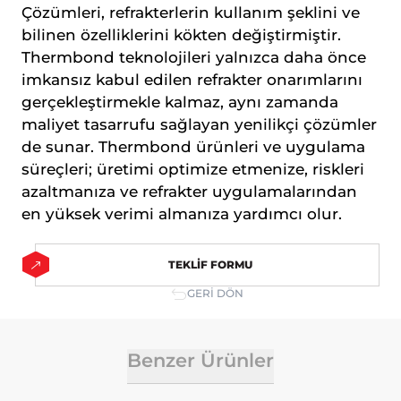
Çözümleri, refrakterlerin kullanım şeklini ve
ilişkin veriler toplanmaktadır. Bu veriler,
Adhesion (yapışma testleri)
Petrokimya
eriştiğiniz sayfalar, incelediğiniz hizmet ve
bilinen özelliklerini kökten değiştirmiştir.
ürünler, tercih ettiğiniz dil seçeneği ve
Thermbond teknolojileri yalnızca daha önce
Fırın sıcaklık Profil cihazları
Kok ve Çelik Endüstrisi
diğer tercihlerinize dair bilgileri
imkansız kabul edilen refrakter onarımlarını
kapsamaktadır.
gerçekleştirmekle kalmaz, aynı zamanda
Beton Nem Takip Sistemleri
Kağıt Endustrisi
2. ÇEREZ NEDİR ve KULLANIM
maliyet tasarrufu sağlayan yenilikçi çözümler
AMAÇLARI NELERDİR?
de sunar. Thermbond ürünleri ve uygulama
Çerezler, ziyaret ettiğiniz internet siteleri
Enspeksiyon Kitleri
tarafından tarayıcılar aracılığıyla cihazınıza
süreçleri; üretimi optimize etmenize, riskleri
veya ağ sunucusuna depolanan küçük
azaltmanıza ve refrakter uygulamalarından
Smartlink
metin dosyalarıdır. Sitede tercih ettiğiniz
en yüksek verimi almanıza yardımcı olur.
dil ve diğer ayarları içeren bu küçük metin
Air Leak Test
dosyaları, siteye bir sonraki ziyaretinizde
TEKLİF FORMU
tercihlerinizin hatırlanmasına ve sitedeki
Standardlar
deneyiminizi iyileştirmek için
GERİ DÖN
hizmetlerimizde geliştirmeler yapmamıza
yardımcı olur. Böylece bir sonraki
Yazılım
ziyaretinizde daha iyi ve kişiselleştirilmiş
Benzer Ürünler
bir kullanım deneyimi yaşayabilirsiniz.
İnternet Sitemizde çerez kullanılmasının