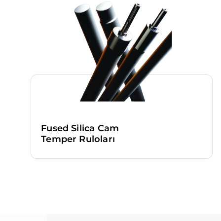
ın ayarlarından silinene kadar bu çerezler tarayıcınızın alt klasörl
zlerin bazı türleri; İnternet Sitesini kullanım amacınız gibi hususl
undurarak sizlere özel öneriler sunulması için kullanılabilmekted
zler sayesinde İnternet Sitemizi aynı cihazla tekrardan ziyaret e
 cihazınızda İnternet Sitemiz tarafından oluşturulmuş bir çerez
ntrol edilir ve var ise, sizin siteyi daha önce ziyaret ettiğiniz anla
tilecek içerik bu doğrultuda belirlenir ve böylelikle sizlere daha iyi
ulur.
nlu/Teknik Çerezler
iğiniz internet sitesinin düzgün şekilde çalışabilmesi için zorunlu
Fused Silica Cam
. Bu tür çerezlerin amacı, sitenin çalışmasını sağlamak yoluyla g
Temper Ruloları
maktır. Örneğin, internet sitesinin güvenli bölümlerine erişmey
ni kullanabilmeye, üzerinde gezinti yapabilmeye olanak verir.
tik Çerezler
tesinin kullanım şekli, ziyaret sıklığı ve sayısı, hakkında bilgi topl
ilerin siteye nasıl geçtiğini gösterirler. Bu tür çerezlerin kullanı
nin işleyiş biçimini iyileştirerek performans arttırmak ve genel 
rlemektir. Ziyaretçi kimliklerinin tespitini sağlayabilecek veriler
 Örneğin, gösterilen hata mesajı sayısı veya en çok ziyaret edile