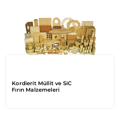
ini
yınlar
kında
l
de
Kordierit Müllit ve SiC
Fırın Malzemeleri
zleri
 kalıcı
yla