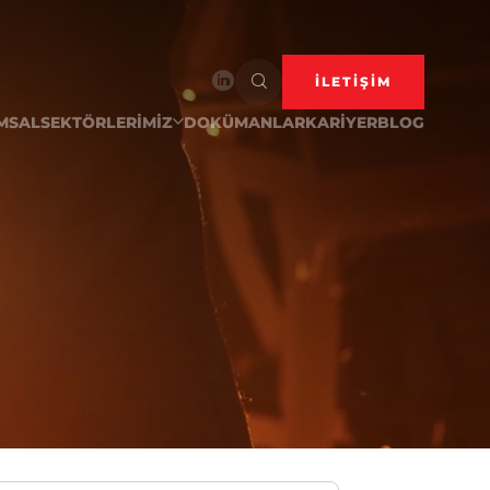
İLETİŞİM
MSAL
SEKTÖRLERİMİZ
DOKÜMANLAR
KARİYER
BLOG
 cumque illo saepe nulla, quaerat
ini
dir.
ernet