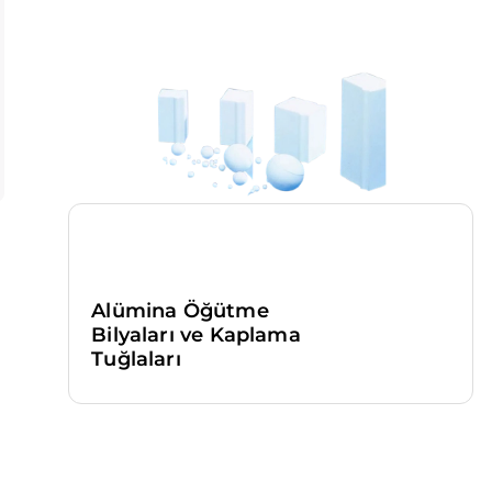
 hizmetleri geliştirmek,
 Sitesini iyileştirmek ve İnternet Sitesi üzerinden yeni özellikler
e sunulan özellikleri sizlerin tercihlerine göre kişiselleştirmek;
 Sitesinin, sizin ve Kurum’un hukuki ve ticari güvenliğinin temin
k, Site üzerinden sahte işlemlerin gerçekleştirilmesini önlemek;
yılı Internet Ortamında Yapılan Yayınların Düzenlenmesi ve Bu Ya
 İşlenen Suçlarla Mücadele Edilmesi Hakkında Kanun ve Internet
da Yapılan Yayınların Düzenlenmesine Dair Usul ve Esaslar Hak
lik’ten kaynaklananlar başta olmak üzere, kanuni ve sözleşmese
lüklerini yerine getirmek.
RNET SİTEMİZDE KULLANILAN ÇEREZ TÜRLERİ
um Çerezleri
zlerini ziyaretinizi süresince internet sitesinin düzgün bir şekil
Alümina Öğütme
n teminini sağlamaktadır. Sitelerimizin ve sizin, ziyaretinizde
Bilyaları ve Kaplama
, sürekliliğini sağlamak gibi amaçlarla kullanılırlar. Oturum çere
Tuğlaları
zlerdir, siz tarayıcınızı kapatıp sitemize tekrar geldiğinizde silinir,
ı Çerezler
zler tercihlerinizi hatırlamak için kullanılır ve tarayıcılar vasıtası
 depolanır Kalıcı çerezler, sitemizi ziyaret ettiğiniz tarayıcınızı
 veya bilgisayarınızı yeniden başlattıktan sonra bile saklı kalır.