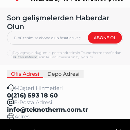
Son gelişmelerden Haberdar
Olun
ABONE OL
Paylaşmış olduğum e-posta adresimin Teknotherm tarafından
için kullanılmasını onaylıyorum.
Ofis Adresi
Depo Adresi
Müşteri Hizmetleri
0(216) 593 18 60
E-Posta Adresi
info@teknotherm.com.tr
Adres
Gülsuyu Mahallesi Fevzi Çakmak Cad.