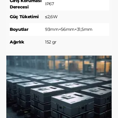
Giriş Koruması
IP67
Derecesi
Güç Tüketimi
≤2,6W
Boyutlar
93mm×56mm×31,5mm
Ağırlık
152 gr