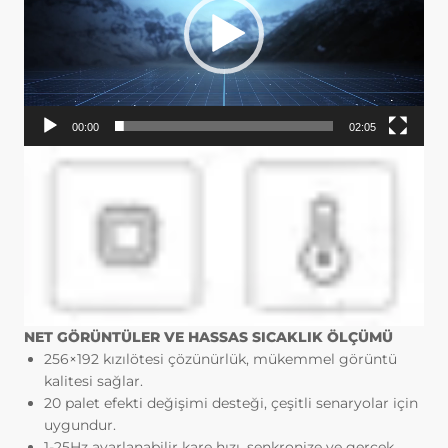
başlıca amaçları aşağıda sıralanmaktadır:
İnternet sitesinin işlevselliğini ve
performansını arttırmak yoluyla sizlere
sunulan hizmetleri geliştirmek,
İnternet Sitesini iyileştirmek ve İnternet
Sitesi üzerinden yeni özellikler sunmak
00:00
02:05
ve sunulan özellikleri sizlerin
tercihlerine göre kişiselleştirmek;
İnternet Sitesinin, sizin ve Kurum’un
hukuki ve ticari güvenliğinin teminini
sağlamak, Site üzerinden sahte
işlemlerin gerçekleştirilmesini önlemek;
5651 sayılı Internet Ortamında Yapılan
Yayınların Düzenlenmesi ve Bu Yayınlar
Yoluyla İşlenen Suçlarla Mücadele
Edilmesi Hakkında Kanun ve Internet
NET GÖRÜNTÜLER VE HASSAS SICAKLIK ÖLÇÜMÜ
Ortamında Yapılan Yayınların
256×192 kızılötesi çözünürlük, mükemmel görüntü
Düzenlenmesine Dair Usul ve Esaslar
kalitesi sağlar.
Hakkında Yönetmelik’ten
20 palet efekti değişimi desteği, çeşitli senaryolar için
kaynaklananlar başta olmak üzere,
uygundur.
kanuni ve sözleşmesel yükümlülüklerini
1-25Hz ayarlanabilir kare hızı, senkronize ve gerçek