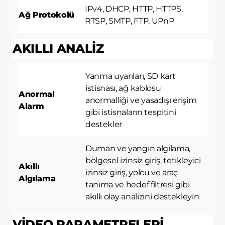
IPv4, DHCP, HTTP, HTTPS,
Ağ Protokolü
RTSP, SMTP, FTP, UPnP
AKILLI ANALİZ
Yanma uyarıları, SD kart
istisnası, ağ kablosu
Anormal
anormalliği ve yasadışı erişim
Alarm
gibi istisnaların tespitini
destekler
Duman ve yangın algılama,
bölgesel izinsiz giriş, tetikleyici
Akıllı
izinsiz giriş, yolcu ve araç
Algılama
tanıma ve hedef filtresi gibi
akıllı olay analizini destekleyin
VİDEO PARAMETRELERİ