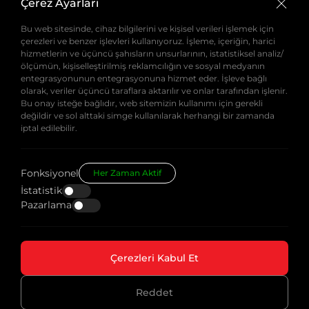
Bilginer Sokak No:9/1-2 Tesa İş Merkezi
Çerez Ayarları
Maltepe/İstanbul
Bu web sitesinde, cihaz bilgilerini ve kişisel verileri işlemek için
Müşteri Hizmetleri
çerezleri ve benzer işlevleri kullanıyoruz. İşleme, içeriğin, harici
0(216) 593 19 15
hizmetlerin ve üçüncü şahısların unsurlarının, istatistiksel analiz/
Anasayfa
ölçümün, kişiselleştirilmiş reklamcılığın ve sosyal medyanın
E-Posta Adresi
entegrasyonunun entegrasyonuna hizmet eder. İşleve bağlı
info@teknotherm.com.tr
Ürünlerimiz
olarak, veriler üçüncü taraflara aktarılır ve onlar tarafından işlenir.
Adres
Bu onay isteğe bağlıdır, web sitemizin kullanımı için gerekli
Sektörlerimiz
değildir ve sol alttaki simge kullanılarak herhangi bir zamanda
İDOSB İstanbul Deri Organize Sanayi
iptal edilebilir.
Bölgesi Dolap Cad. (Eski 3.Yol) H17 Özel
Dokümanlar
Parsel No:12/2 Tuzla-İstanbul
Kurumsal
Fonksiyonel
Her Zaman Aktif
İstatistik
Kariyer
Pazarlama
Blog
İletişim
Çerezleri Kabul Et
Reddet
© 2026
Teknotherm
- Tüm Hakları Saklıdır.