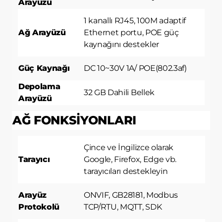
Arayüzü
1 kanallı RJ45, 100M adaptif
Ağ Arayüzü
Ethernet portu, POE güç
kaynağını destekler
Güç Kaynağı
DC 10~30V 1A/ POE(802.3af)
Depolama
32 GB Dahili Bellek
Arayüzü
AĞ FONKSİYONLARI
Çince ve İngilizce olarak
Tarayıcı
Google, Firefox, Edge vb.
tarayıcıları destekleyin
Arayüz
ONVIF, GB28181, Modbus
Protokolü
TCP/RTU, MQTT, SDK