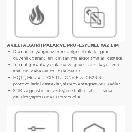
Tarayıcınızın ayarlarından silinene kadar bu
çerezler tarayıcınızın alt klasörlerinde
tutulurlar.
Kalıcı çerezlerin bazı türleri; İnternet
Sitesini kullanım amacınız gibi hususlar
göz önünde bulundurarak sizlere özel
öneriler sunulması için
AKILLI ALGORİTMALAR VE PROFESYONEL YAZILIM
kullanılabilmektedir.
Duman ve yangın izleme, bölgesel ihlaller gibi
Kalıcı çerezler sayesinde İnternet Sitemizi
güvenlik garantileri için tanıma algoritmaları desteği.
aynı cihazla tekrardan ziyaret etmeniz
Termal görüntü yakalama ve geçmiş veri kaydı, veri
durumunda, cihazınızda İnternet Sitemiz
analizini daha verimli hale getirir.
tarafından oluşturulmuş bir çerez olup
MQTT, Modbus TCP/RTU, ONVIF ve GB28181
olmadığı kontrol edilir ve var ise, sizin
protokollerini destekler, sistem entegrasyonu sağlar.
siteyi daha önce ziyaret ettiğiniz anlaşılır
SDK ve geliştirme desteği ile kullanıcıların ikinci
ve size iletilecek içerik bu doğrultuda
gelişim yapmasına yardımcı olur.
belirlenir ve böylelikle sizlere daha iyi bir
hizmet sunulur.
3.3.Zorunlu/Teknik Çerezler
Ziyaret ettiğiniz internet sitesinin düzgün
şekilde çalışabilmesi için zorunlu
çerezlerdir. Bu tür çerezlerin amacı, sitenin