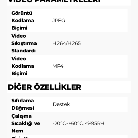
Görüntü
Kodlama
JPEG
Biçimi
Video
Sıkıştırma
H.264/H.265
Standardı
Video
Kodlama
MP4
Biçimi
DİĞER ÖZELLİKLER
Sıfırlama
Destek
Düğmesi
Çalışma
Sıcaklığı ve
-20°C~+60°C, <%95RH
Nem