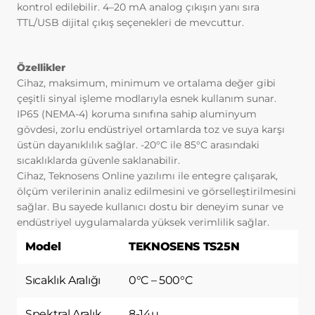
başlıca amaçları aşağıda sıralanmaktadır:
kontrol edilebilir. 4–20 mA analog çıkışın yanı sıra
İnternet sitesinin işlevselliğini ve
TTL/USB dijital çıkış seçenekleri de mevcuttur.
performansını arttırmak yoluyla sizlere
sunulan hizmetleri geliştirmek,
İnternet Sitesini iyileştirmek ve İnternet
Özellikler
Sitesi üzerinden yeni özellikler sunmak
Cihaz, maksimum, minimum ve ortalama değer gibi
ve sunulan özellikleri sizlerin
çeşitli sinyal işleme modlarıyla esnek kullanım sunar.
tercihlerine göre kişiselleştirmek;
IP65 (NEMA-4) koruma sınıfına sahip aluminyum
İnternet Sitesinin, sizin ve Kurum’un
gövdesi, zorlu endüstriyel ortamlarda toz ve suya karşı
hukuki ve ticari güvenliğinin teminini
üstün dayanıklılık sağlar. -20°C ile 85°C arasındaki
sağlamak, Site üzerinden sahte
sıcaklıklarda güvenle saklanabilir.
işlemlerin gerçekleştirilmesini önlemek;
Cihaz, Teknosens Online yazılımı ile entegre çalışarak,
5651 sayılı Internet Ortamında Yapılan
ölçüm verilerinin analiz edilmesini ve görselleştirilmesini
Yayınların Düzenlenmesi ve Bu Yayınlar
sağlar. Bu sayede kullanıcı dostu bir deneyim sunar ve
Yoluyla İşlenen Suçlarla Mücadele
endüstriyel uygulamalarda yüksek verimlilik sağlar.
Edilmesi Hakkında Kanun ve Internet
Model
TEKNOSENS TS25N
Ortamında Yapılan Yayınların
Düzenlenmesine Dair Usul ve Esaslar
Sıcaklık Aralığı
0°C – 500°C
Hakkında Yönetmelik’ten
kaynaklananlar başta olmak üzere,
kanuni ve sözleşmesel yükümlülüklerini
Spektral Aralık
8-14µ