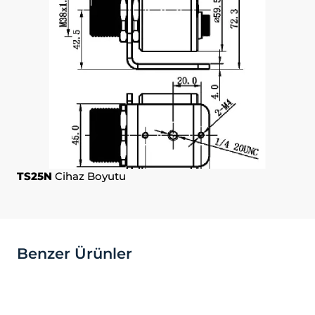
değiştirmek ya da çerezleri engellemek
veya silmek için tarayıcınızın ayarlarını
değiştirmeniz yeterlidir.
Birçok tarayıcı çerezleri kontrol
edebilmeniz için size çerezleri kabul etme
veya reddetme, yalnızca belirli türdeki
çerezleri kabul etme ya da bir internet
sitesinin cihazınıza çerez depolamayı talep
ettiğinde tarayıcı tarafından uyarılma
seçeneği sunar.
Aynı zamanda, daha önce tarayıcınıza
TS25N
Cihaz Boyutu
kaydedilmiş çerezlerin silinmesi de
mümkündür.
Çerezleri devre dışı bırakır veya
reddederseniz, bazı tercihleri manuel
olarak ayarlamanız gerekebilir, hesabınızı
Benzer Ürünler
tanıyamayacağımız ve
ilişkilendiremeyeceğimiz için internet
sitesindeki bazı özellikler ve hizmetler
düzgün çalışmayabilir. Tarayıcınızın