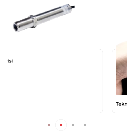
ayarlarını aşağıdaki tablodan ilgili link’e
tıklayarak değiştirebilirsiniz.
5.İNTERNET SİTESİ GİZLİLİK
POLİTİKASI’NIN YÜRÜRLÜĞÜ
İnternet Sitesi Gizlilik Politikası 28/04/2025
tarihlidir. Politika’nın tümünün veya belirli
maddelerinin yenilenmesi durumunda
Politika’nın yürürlük tarihi
güncellenecektir. Gizlilik Politikası
Kurum’un internet sitesinde
(www.teknotherm.com) yayımlanır ve
kişisel veri sahiplerinin talebi üzerine ilgili
kişilerin erişimine sunulur.
Teknotherm
Gülsuyu Mahallesi Fevzi
Çakmak Cad. Bilginer Sokak No:9/1-2 Tesa
İş Merkezi Maltepe/İstanbul
Telefon: 0(216)
Teknosens TSP15 Portatif Pirometre
593 18 60
E – Posta:
info@teknotherm.com.tr
Web Adresi:
www.teknotherm.com