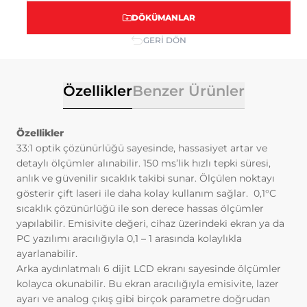
ilişkin veriler toplanmaktadır. Bu veriler,
Adhesion (yapışma testleri)
Petrokimya
DÖKÜMANLAR
eriştiğiniz sayfalar, incelediğiniz hizmet ve
ürünler, tercih ettiğiniz dil seçeneği ve
GERİ DÖN
Fırın sıcaklık Profil cihazları
Kok ve Çelik Endüstrisi
diğer tercihlerinize dair bilgileri
kapsamaktadır.
Beton Nem Takip Sistemleri
Kağıt Endustrisi
2. ÇEREZ NEDİR ve KULLANIM
Özellikler
Benzer Ürünler
AMAÇLARI NELERDİR?
Çerezler, ziyaret ettiğiniz internet siteleri
Enspeksiyon Kitleri
tarafından tarayıcılar aracılığıyla cihazınıza
Özellikler
veya ağ sunucusuna depolanan küçük
33:1 optik çözünürlüğü sayesinde, hassasiyet artar ve
Smartlink
metin dosyalarıdır. Sitede tercih ettiğiniz
detaylı ölçümler alınabilir. 150 ms’lik hızlı tepki süresi,
dil ve diğer ayarları içeren bu küçük metin
anlık ve güvenilir sıcaklık takibi sunar. Ölçülen noktayı
Air Leak Test
dosyaları, siteye bir sonraki ziyaretinizde
gösterir çift laseri ile daha kolay kullanım sağlar. 0,1°C
tercihlerinizin hatırlanmasına ve sitedeki
sıcaklık çözünürlüğü ile son derece hassas ölçümler
Standardlar
deneyiminizi iyileştirmek için
yapılabilir. Emisivite değeri, cihaz üzerindeki ekran ya da
hizmetlerimizde geliştirmeler yapmamıza
PC yazılımı aracılığıyla 0,1 – 1 arasında kolaylıkla
yardımcı olur. Böylece bir sonraki
Yazılım
ayarlanabilir.
ziyaretinizde daha iyi ve kişiselleştirilmiş
Arka aydınlatmalı 6 dijit LCD ekranı sayesinde ölçümler
bir kullanım deneyimi yaşayabilirsiniz.
kolayca okunabilir. Bu ekran aracılığıyla emisivite, lazer
İnternet Sitemizde çerez kullanılmasının
ayarı ve analog çıkış gibi birçok parametre doğrudan