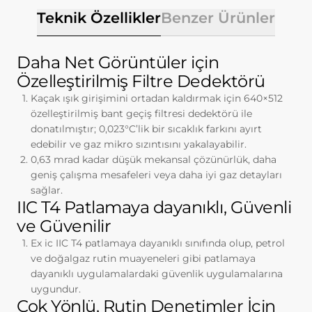
başlıca amaçları aşağıda sıralanmaktadır:
Teknik Özellikler
Benzer Ürünler
İnternet sitesinin işlevselliğini ve
performansını arttırmak yoluyla sizlere
sunulan hizmetleri geliştirmek,
Daha Net Görüntüler için
İnternet Sitesini iyileştirmek ve İnternet
Özelleştirilmiş Filtre Dedektörü
Sitesi üzerinden yeni özellikler sunmak
ve sunulan özellikleri sizlerin
Kaçak ışık girişimini ortadan kaldırmak için 640×512
tercihlerine göre kişiselleştirmek;
özelleştirilmiş bant geçiş filtresi dedektörü ile
İnternet Sitesinin, sizin ve Kurum’un
donatılmıştır; 0,023°C’lik bir sıcaklık farkını ayırt
hukuki ve ticari güvenliğinin teminini
edebilir ve gaz mikro sızıntısını yakalayabilir.
sağlamak, Site üzerinden sahte
0,63 mrad kadar düşük mekansal çözünürlük, daha
işlemlerin gerçekleştirilmesini önlemek;
geniş çalışma mesafeleri veya daha iyi gaz detayları
5651 sayılı Internet Ortamında Yapılan
sağlar.
Yayınların Düzenlenmesi ve Bu Yayınlar
IIC T4 Patlamaya dayanıklı, Güvenli
Yoluyla İşlenen Suçlarla Mücadele
ve Güvenilir
Edilmesi Hakkında Kanun ve Internet
Ex ic IIC T4 patlamaya dayanıklı sınıfında olup, petrol
Ortamında Yapılan Yayınların
ve doğalgaz rutin muayeneleri gibi patlamaya
Düzenlenmesine Dair Usul ve Esaslar
dayanıklı uygulamalardaki güvenlik uygulamalarına
Hakkında Yönetmelik’ten
uygundur.
kaynaklananlar başta olmak üzere,
Çok Yönlü, Rutin Denetimler İçin
kanuni ve sözleşmesel yükümlülüklerini