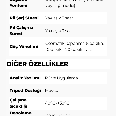
Yöntemi
veya ağ modu)
Pil Şarj Süresi
Yaklaşık 3 saat
Pil Çalışma
Yaklaşık 3 saat
Süresi
Otomatik kapanma: 5 dakika,
Güç Yönetimi
10 dakika, 20 dakika, asla
DİĞER ÖZELLİKLER
Analiz Yazılımı
PC ve Uygulama
Tripod Desteği
Mevcut
Çalışma
-10°C~+50°C
Sıcaklığı
Depolama