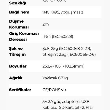
-20°C~+60°C
Sıcaklığı
Bağıl nem
%10~%95, yoğuşmasız
Düşme
2m
Koruması
Giriş Koruması
IP54 (IEC 60529)
Derecesi
Şok ve
Şok: 25g (IEC 60068-2-27);
Titreşim
titreşim: 2,5g (IEC60068-2-6)
Boyutlar
258,4×105,1×102,3(mm)
Ağırlık
Yaklaşık 670g
Sertifikalar
CE/ROHS vb.
5V 3A güç adaptörü, USB
kablosu, SD kart, pil ×2, Hızlı