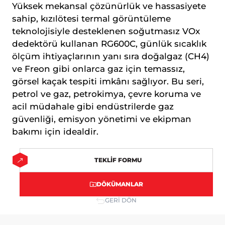
Yüksek mekansal çözünürlük ve hassasiyete
ilişkin veriler toplanmaktadır. Bu veriler,
Adhesion (yapışma testleri)
Petrokimya
sahip, kızılötesi termal görüntüleme
eriştiğiniz sayfalar, incelediğiniz hizmet ve
ürünler, tercih ettiğiniz dil seçeneği ve
teknolojisiyle desteklenen soğutmasız VOx
Fırın sıcaklık Profil cihazları
Kok ve Çelik Endüstrisi
diğer tercihlerinize dair bilgileri
dedektörü kullanan RG600C, günlük sıcaklık
kapsamaktadır.
ölçüm ihtiyaçlarının yanı sıra doğalgaz (CH4)
Beton Nem Takip Sistemleri
Kağıt Endustrisi
2. ÇEREZ NEDİR ve KULLANIM
ve Freon gibi onlarca gaz için temassız,
AMAÇLARI NELERDİR?
görsel kaçak tespiti imkânı sağlıyor. Bu seri,
Çerezler, ziyaret ettiğiniz internet siteleri
Enspeksiyon Kitleri
petrol ve gaz, petrokimya, çevre koruma ve
tarafından tarayıcılar aracılığıyla cihazınıza
veya ağ sunucusuna depolanan küçük
acil müdahale gibi endüstrilerde gaz
Smartlink
metin dosyalarıdır. Sitede tercih ettiğiniz
güvenliği, emisyon yönetimi ve ekipman
dil ve diğer ayarları içeren bu küçük metin
bakımı için idealdir.
Air Leak Test
dosyaları, siteye bir sonraki ziyaretinizde
tercihlerinizin hatırlanmasına ve sitedeki
Standardlar
deneyiminizi iyileştirmek için
TEKLİF FORMU
hizmetlerimizde geliştirmeler yapmamıza
yardımcı olur. Böylece bir sonraki
Yazılım
DÖKÜMANLAR
ziyaretinizde daha iyi ve kişiselleştirilmiş
GERİ DÖN
bir kullanım deneyimi yaşayabilirsiniz.
İnternet Sitemizde çerez kullanılmasının