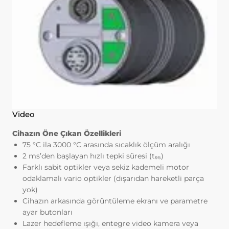
yerine getirmek.
3.İNTERNET SİTEMİZDE
KULLANILAN ÇEREZ TÜRLERİ
3.1.Oturum Çerezleri
Oturum çerezlerini ziyaretinizi süresince
internet sitesinin düzgün bir şekilde
çalışmasının teminini sağlamaktadır.
Sitelerimizin ve sizin, ziyaretinizde
güvenliğini, sürekliliğini sağlamak gibi
amaçlarla kullanılırlar. Oturum çerezleri
Video
geçici çerezlerdir, siz tarayıcınızı kapatıp
sitemize tekrar geldiğinizde silinir, kalıcı
Cihazın Öne Çıkan Özellikleri
değillerdir.
75 °C ila 3000 °C arasında sıcaklık ölçüm aralığı
3.2.Kalıcı Çerezler
2 ms’den başlayan hızlı tepki süresi (t₉₅)
Bu tür çerezler tercihlerinizi hatırlamak
Farklı sabit optikler veya sekiz kademeli motor
için kullanılır ve tarayıcılar vasıtasıyla
odaklamalı vario optikler (dışarıdan hareketli parça
cihazınızda depolanır Kalıcı çerezler,
yok)
sitemizi ziyaret ettiğiniz tarayıcınızı
Cihazın arkasında görüntüleme ekranı ve parametre
kapattıktan veya bilgisayarınızı yeniden
ayar butonları
başlattıktan sonra bile saklı kalır.
Lazer hedefleme ışığı, entegre video kamera veya