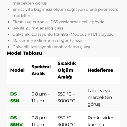
Tarayıcınızın ayarlarından silinene kadar bu
mercekten görüş
çerezler tarayıcınızın alt klasörlerinde
Emissivite bağımsız ölçüm sağlayan oranlı pirometre
tutulurlar.
modelleri
Kalıcı çerezlerin bazı türleri; İnternet
Ekranlı ve butonlu IP65 paslanmaz çelik gövde
Sitesini kullanım amacınız gibi hususlar
0/4 ila 20 mA analog çıkış
göz önünde bulundurarak sizlere özel
Galvanik izolasyonlu RS-485 (Modbus RTU) arayüzü
öneriler sunulması için
Maksimum/Minimum değer hafızası
kullanılabilmektedir.
Galvanik izolasyonlu anahtarlama çıkışı
Kalıcı çerezler sayesinde İnternet Sitemizi
Model Tablosu
aynı cihazla tekrardan ziyaret etmeniz
Sıcaklık
durumunda, cihazınızda İnternet Sitemiz
Spektral
tarafından oluşturulmuş bir çerez olup
Model
Ölçüm
Hedefleme
Aralık
olmadığı kontrol edilir ve var ise, sizin
Aralığı
siteyi daha önce ziyaret ettiğiniz anlaşılır
ve size iletilecek içerik bu doğrultuda
Lazer veya
DS
0.8 µm –
550 °C –
belirlenir ve böylelikle sizlere daha iyi bir
mercekten
55N
1.1 µm
3000 °C
hizmet sunulur.
görüş
3.3.Zorunlu/Teknik Çerezler
Ziyaret ettiğiniz internet sitesinin düzgün
DS
0.8 µm –
550 °C –
Renkli video
şekilde çalışabilmesi için zorunlu
55NV
1.1 µm
3000 °C
kamera
çerezlerdir. Bu tür çerezlerin amacı, sitenin