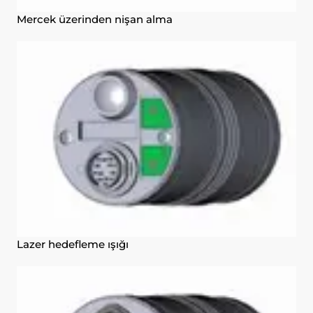
başlıca amaçları aşağıda sıralanmaktadır:
İnternet sitesinin işlevselliğini ve
Mercek üzerinden nişan alma
performansını arttırmak yoluyla sizlere
sunulan hizmetleri geliştirmek,
İnternet Sitesini iyileştirmek ve İnternet
Sitesi üzerinden yeni özellikler sunmak
ve sunulan özellikleri sizlerin
tercihlerine göre kişiselleştirmek;
İnternet Sitesinin, sizin ve Kurum’un
hukuki ve ticari güvenliğinin teminini
sağlamak, Site üzerinden sahte
işlemlerin gerçekleştirilmesini önlemek;
5651 sayılı Internet Ortamında Yapılan
Yayınların Düzenlenmesi ve Bu Yayınlar
Yoluyla İşlenen Suçlarla Mücadele
Edilmesi Hakkında Kanun ve Internet
Lazer hedefleme ışığı
Ortamında Yapılan Yayınların
Düzenlenmesine Dair Usul ve Esaslar
Hakkında Yönetmelik’ten
kaynaklananlar başta olmak üzere,
kanuni ve sözleşmesel yükümlülüklerini