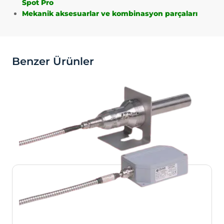
Spot Pro
değiştirmek ya da çerezleri engellemek
Mekanik aksesuarlar ve kombinasyon parçaları
veya silmek için tarayıcınızın ayarlarını
değiştirmeniz yeterlidir.
Birçok tarayıcı çerezleri kontrol
edebilmeniz için size çerezleri kabul etme
Benzer Ürünler
veya reddetme, yalnızca belirli türdeki
çerezleri kabul etme ya da bir internet
sitesinin cihazınıza çerez depolamayı talep
ettiğinde tarayıcı tarafından uyarılma
seçeneği sunar.
Aynı zamanda, daha önce tarayıcınıza
kaydedilmiş çerezlerin silinmesi de
mümkündür.
Çerezleri devre dışı bırakır veya
reddederseniz, bazı tercihleri manuel
olarak ayarlamanız gerekebilir, hesabınızı
tanıyamayacağımız ve
ilişkilendiremeyeceğimiz için internet
sitesindeki bazı özellikler ve hizmetler
düzgün çalışmayabilir. Tarayıcınızın