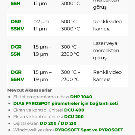
hatırlar. Bu tür çerezlerin amacı
55N
1.1 µm
3000 °C
görüş
ziyaretçilere kullanım kolaylığı
sağlamaktır. Örneğin, site kullanıcısının
ziyaret ettiği her bir sayfada kullanıcı
DSR
0.7 µm –
500 °C –
Renkli video
şifresini tekrar girmesini önler.
55NV
1.1 µm
3000 °C
kamera
3.6. Hedefleme/Reklam Çerezleri
Ziyaretçilere sunulan reklamların
Lazer veya
DGR
1.5 µm –
300 °C –
etkinliğinin ölçülmesi ve reklamların kaç
mercekten
kere görüntülendiğinin hesaplanmasını
55N
1.9 µm
2300 °C
görüş
sağlarlar. Bu tür çerezlerin amacı,
ziyaretçilerin ilgi alanlarına özelleştirilmiş
DGR
1.5 µm –
300 °C –
Renkli video
reklamların sunulmasıdır.
55NV
1.9 µm
2300 °C
kamera
Aynı şekilde, ziyaretçilerin gezinmelerine
özel olarak ilgi alanlarının tespit edilmesini
Mevcut Aksesuarlar
ve uygun içeriklerin sunulmasını sağlarlar.
El tipi programlama cihazı
DHP 1040
Örneğin, ziyaretçiye gösterilen reklamın
DIAS PYROSPOT pirometreler için bağlantı seti
kısa süre içinde tekrar gösterilmesini
Ekran ve kontrol ünitesi
DCU 400
engeller.
Ekran ve kontrol ünitesi
DCU 200
4.ÇEREZ TERCİHLERİ NASIL
Dijital ekran
DD 200 / DD 210
YÖNETİLİR?
Windows® yazılımı
PYROSOFT Spot ve PYROSOFT
Çerezlerin kullanımına ilişkin tercihlerinizi