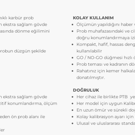
 hizmetleri geliştirmek,
 Sitesini iyileştirmek ve İnternet Sitesi üzerinden yeni özellikler
e sunulan özellikleri sizlerin tercihlerine göre kişiselleştirmek;
ıklı karbür prob
KOLAY KULLANIM
 Sitesinin, sizin ve Kurum’un hukuki ve ticari güvenliğinin temin
en ekstra sağlam gövde
Ölçümün yapıldığını haber v
k, Site üzerinden sahte işlemlerin gerçekleştirilmesini önlemek;
rasında dönme eğilimini
Prob muhafazasındaki ve ciha
yılı Internet Ortamında Yapılan Yayınların Düzenlenmesi ve Bu Ya
doğru konumlandırmaya izi
 İşlenen Suçlarla Mücadele Edilmesi Hakkında Kanun ve Internet
Kompakt, hafif, hassas deng
da Yapılan Yayınların Düzenlenmesine Dair Usul ve Esaslar Hak
 probun düzgün şekilde
kullanılabilir
lik’ten kaynaklananlar başta olmak üzere, kanuni ve sözleşmese
GO / NO-GO düğmesi hızlı ö
lüklerini yerine getirmek.
Prob teması ve kadranın dönü
RNET SİTEMİZDE KULLANILAN ÇEREZ TÜRLERİ
Rahatınız için kemer halkalar
um Çerezleri
donatılmıştır.
zlerini ziyaretinizi süresince internet sitesinin düzgün bir şekil
n teminini sağlamaktadır. Sitelerimizin ve sizin, ziyaretinizde
DOĞRULUK
, sürekliliğini sağlamak gibi amaçlarla kullanılırlar. Oturum çere
en ekstra sağlam gövde
Her cihaz ile birlikte PTB ye
zlerdir, siz tarayıcınızı kapatıp sitemize tekrar geldiğinizde silinir,
ozitif konumlandırma, ölçüm
Her model için uygun Kalibr
En uzun ömür ve sürekli do
ı Çerezler
den ön prob alanı ile
Kolay kalibrasyon ayarı için
zler tercihlerinizi hatırlamak için kullanılır ve tarayıcılar vasıtası
Ulusal ve uluslararası stan
 depolanır Kalıcı çerezler, sitemizi ziyaret ettiğiniz tarayıcınızı
ler
 veya bilgisayarınızı yeniden başlattıktan sonra bile saklı kalır.