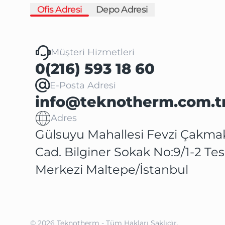
Ofis Adresi
Depo Adresi
Müşteri Hizmetleri
0(216) 593 18 60
E-Posta Adresi
info@teknotherm.com.t
Adres
Gülsuyu Mahallesi Fevzi Çakma
Cad. Bilginer Sokak No:9/1-2 Tes
Merkezi Maltepe/İstanbul
Müşteri Hizmetleri
0(216) 593 19 15
E-Posta Adresi
© 2026
Teknotherm
- Tüm Hakları Saklıdır.