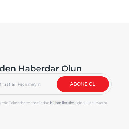
rden Haberdar Olun
ABONE OL
simin Teknotherm tarafından
için kullanılmasını