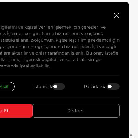
Ürünlerimiz
gilerini ve kişisel verileri işlemek için çerezleri ve
ruz. İşleme, içeriğin, harici hizmetlerin ve üçüncü
tatistiksel analiz/ölçümün, kişiselleştirilmiş reklamcılığın
Dokümanlar
grasyonunun entegrasyonuna hizmet eder. İşleve bağlı
flara aktarılır ve onlar tarafından işlenir. Bu onay isteğe
llanımı için gerekli değildir ve sol alttaki simge
zamanda iptal edilebilir.
Kariyer
İstatistik
Pazarlama
Aktif
İletişim
l Et
Reddet
WEB
PENTA