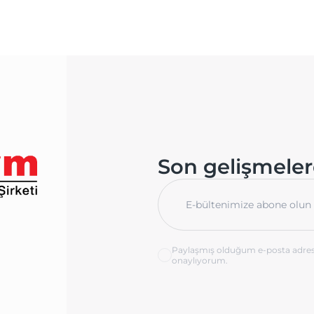
Son gelişmele
Paylaşmış olduğum e-posta adre
onaylıyorum.