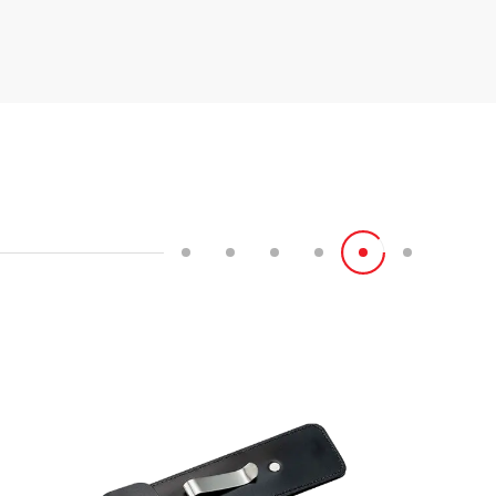
e
.
ekrar
 kere
.
veya
esinin
çeneği