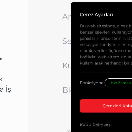
Anasayfa
Çerez Ayarları
Bu web sitesinde, cihaz bil
benzer işlevleri kullanıyo
şahısların unsurlarının, is
Sektörlerimiz
ve sosyal medyanın ente
olarak, veriler üçüncü tara
bağlıdır, web sitemizin ku
r
kullanılarak herhangi bir 
Kurumsal
k
Fonksiyonel
Her Zaman 
a İş
Blog
Çerezleri Kabu
KVKK Politikası
KVKK Politikası