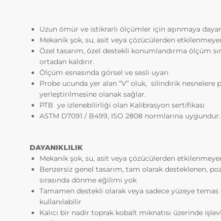
sunulan
İnternet
sunmak v
Uzun ömür ve istikrarlı ölçümler için aşınmaya dayan
İnternet
Mekanik şok, su, asit veya çözücülerden etkilenmey
sağlama
Özel tasarım, özel destekli konumlandırma ölçüm sı
5651 sa
ortadan kaldırır.
Yoluyla
Ölçüm esnasında görsel ve sesli uyarı
Ortamın
Probe ucunda yer alan “V” oluk, silindirik nesnelere
Yönetme
yerleştirilmesine olanak sağlar.
yükümlü
PTB ye izlenebilirliği olan Kalibrasyon sertifikası
3.İNTE
ASTM D7091 / B499, ISO 2808 normlarına uygundur.
3.1.Otur
Oturum çere
çalışmasını
DAYANIKLILIK
güvenliğini
Mekanik şok, su, asit veya çözücülerden etkilenmey
geçici çere
Benzersiz genel tasarım, tam olarak desteklenen, p
değillerdir.
sırasında dönme eğilimi yok
3.2.Kalıc
Tamamen destekli olarak veya sadece yüzeye temas e
Bu tür çere
kullanılabilir
cihazınızda
Kalıcı bir nadir toprak kobalt mıknatısı üzerinde işlev
kapattıktan