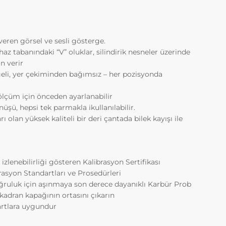
ini
eren görsel ve sesli gösterge.
z tabanındaki “V” oluklar, silindirik nesneler üzerinde
yınlar
n verir
eli, yer çekiminden bağımsız – her pozisyonda
kında
l
lçüm için önceden ayarlanabilir
şü, hepsi tek parmakla ikullanılabilir.
ı olan yüksek kaliteli bir deri çantada bilek kayışı ile
de
zleri
 izlenebilirliği gösteren Kalibrasyon Sertifikası
 kalıcı
asyon Standartları ve Prosedürleri
ğruluk için aşınmaya son derece dayanıklı Karbür Prob
 kadran kapağının ortasını çıkarın
yla
dartlara uygundur