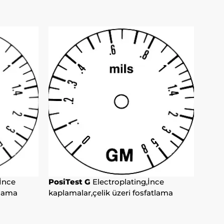
erinde
ar göz
ir.
tmeniz
 olup
şılır
 bir
erekli
e,
ayan
,İnce
PosiTest G
Electroplating,İnce
m
tlama
kaplamalar,çelik üzeri fosfatlama
eğilim
i
n