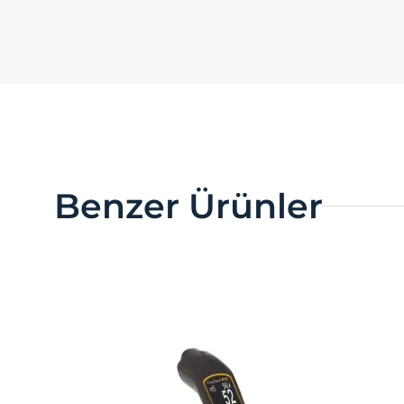
sayfaları g
3.5.İşle
Ziyaretçini
hatırlar. B
Örneğin, si
girmesini 
3.6. Hed
Ziyaretçil
görüntülen
ziyaretçile
Benzer Ürünler
Aynı şekild
edilmesini
gösterilen 
4.ÇEREZ
Çerezlerin 
engellemek 
Birçok tara
reddetme, y
cihazınıza
sunar.
Aynı zaman