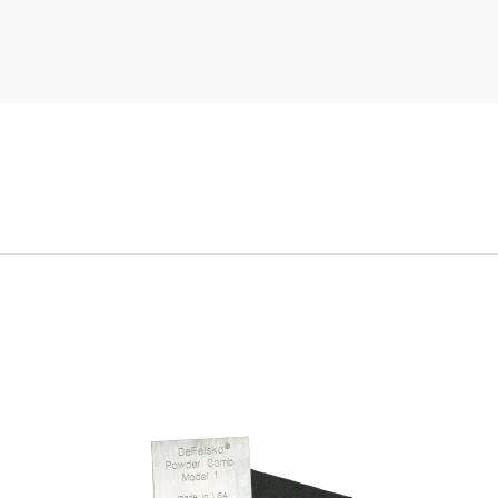
österirler.
vsel/Fonksiyonel Çerezler
n site içerisinde yaptığı seçimleri kaydederek bir sonraki ziyarett
u tür çerezlerin amacı ziyaretçilere kullanım kolaylığı sağlamaktır
te kullanıcısının ziyaret ettiği her bir sayfada kullanıcı şifresini t
önler.
efleme/Reklam Çerezleri
ere sunulan reklamların etkinliğinin ölçülmesi ve reklamların kaç
diğinin hesaplanmasını sağlarlar. Bu tür çerezlerin amacı,
rin ilgi alanlarına özelleştirilmiş reklamların sunulmasıdır.
e, ziyaretçilerin gezinmelerine özel olarak ilgi alanlarının tespit
 ve uygun içeriklerin sunulmasını sağlarlar. Örneğin, ziyaretçiye
reklamın kısa süre içinde tekrar gösterilmesini engeller.
 TERCİHLERİ NASIL YÖNETİLİR?
kullanımına ilişkin tercihlerinizi değiştirmek ya da çerezleri
veya silmek için tarayıcınızın ayarlarını değiştirmeniz yeterlidir
yıcı çerezleri kontrol edebilmeniz için size çerezleri kabul etme 
alnızca belirli türdeki çerezleri kabul etme ya da bir internet sit
 çerez depolamayı talep ettiğinde tarayıcı tarafından uyarılma se
da, daha önce tarayıcınıza kaydedilmiş çerezlerin silinmesi de