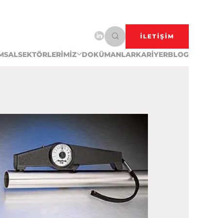
İLETİŞİM
MSAL
SEKTÖRLERİMİZ
DOKÜMANLAR
KARİYER
BLOG
 cumque illo saepe nulla, quaerat
ini
dir.
ernet