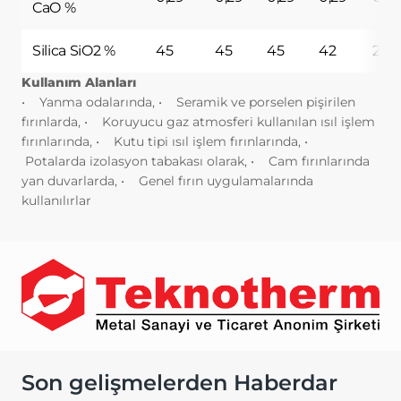
CaO %
değiştirmek ya da çerezleri engellemek
veya silmek için tarayıcınızın ayarlarını
Silica SiO2 %
45
45
45
42
29
değiştirmeniz yeterlidir.
Birçok tarayıcı çerezleri kontrol
Kullanım Alanları
edebilmeniz için size çerezleri kabul etme
• Yanma odalarında,
• Seramik ve porselen pişirilen
veya reddetme, yalnızca belirli türdeki
fırınlarda,
• Koruyucu gaz atmosferi kullanılan ısıl işlem
çerezleri kabul etme ya da bir internet
fırınlarında,
• Kutu tipi ısıl işlem fırınlarında,
•
sitesinin cihazınıza çerez depolamayı talep
Potalarda izolasyon tabakası olarak,
• Cam fırınlarında
ettiğinde tarayıcı tarafından uyarılma
yan duvarlarda,
• Genel fırın uygulamalarında
seçeneği sunar.
kullanılırlar
Aynı zamanda, daha önce tarayıcınıza
kaydedilmiş çerezlerin silinmesi de
mümkündür.
Çerezleri devre dışı bırakır veya
reddederseniz, bazı tercihleri manuel
olarak ayarlamanız gerekebilir, hesabınızı
tanıyamayacağımız ve
ilişkilendiremeyeceğimiz için internet
sitesindeki bazı özellikler ve hizmetler
Son gelişmelerden Haberdar
düzgün çalışmayabilir. Tarayıcınızın