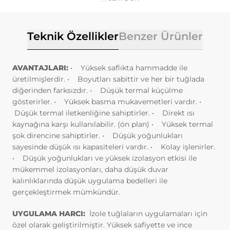
ilişkin veriler toplanmaktadır. Bu veriler,
Adhesion (yapışma testleri)
Petrokimya
eriştiğiniz sayfalar, incelediğiniz hizmet ve
ürünler, tercih ettiğiniz dil seçeneği ve
Fırın sıcaklık Profil cihazları
Kok ve Çelik Endüstrisi
Teknik Özellikler
Benzer Ürünler
diğer tercihlerinize dair bilgileri
kapsamaktadır.
Beton Nem Takip Sistemleri
Kağıt Endustrisi
2. ÇEREZ NEDİR ve KULLANIM
AVANTAJLARI:
• Yüksek saflıkta hammadde ile
AMAÇLARI NELERDİR?
üretilmişlerdir.
• Boyutları sabittir ve her bir tuğlada
Çerezler, ziyaret ettiğiniz internet siteleri
Enspeksiyon Kitleri
diğerinden farksızdır.
• Düşük termal küçülme
tarafından tarayıcılar aracılığıyla cihazınıza
gösterirler.
• Yüksek basma mukavemetleri vardır.
•
veya ağ sunucusuna depolanan küçük
Smartlink
Düşük termal iletkenliğine sahiptirler.
• Direkt ısı
metin dosyalarıdır. Sitede tercih ettiğiniz
kaynağına karşı kullanılabilir. (ön plan)
• Yüksek termal
dil ve diğer ayarları içeren bu küçük metin
şok direncine sahiptirler.
• Düşük yoğunlukları
Air Leak Test
dosyaları, siteye bir sonraki ziyaretinizde
sayesinde düşük ısı kapasiteleri vardır.
• Kolay işlenirler.
tercihlerinizin hatırlanmasına ve sitedeki
• Düşük yoğunlukları ve yüksek izolasyon etkisi ile
Standardlar
deneyiminizi iyileştirmek için
mükemmel izolasyonları, daha düşük duvar
hizmetlerimizde geliştirmeler yapmamıza
kalınlıklarında düşük uygulama bedelleri ile
yardımcı olur. Böylece bir sonraki
Yazılım
gerçekleştirmek mümkündür.
ziyaretinizde daha iyi ve kişiselleştirilmiş
bir kullanım deneyimi yaşayabilirsiniz.
UYGULAMA HARCI:
İzole tuğlaların uygulamaları için
İnternet Sitemizde çerez kullanılmasının
özel olarak geliştirilmiştir. Yüksek safiyette ve ince