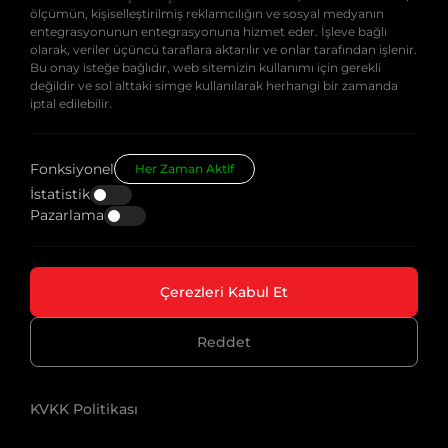
Anasayfa
ölçümün, kişiselleştirilmiş reklamcılığın ve sosyal medyanın
E-Posta Adresi
entegrasyonunun entegrasyonuna hizmet eder. İşleve bağlı
info@teknotherm.com.tr
Ürünlerimiz
olarak, veriler üçüncü taraflara aktarılır ve onlar tarafından işlenir.
Bu onay isteğe bağlıdır, web sitemizin kullanımı için gerekli
Adres
Sektörlerimiz
değildir ve sol alttaki simge kullanılarak herhangi bir zamanda
İDOSB İstanbul Deri Organize Sanayi
iptal edilebilir.
Bölgesi Dolap Cad. (Eski 3.Yol) H17 Özel
Dokümanlar
Parsel No:12/2 Tuzla-İstanbul
Kurumsal
Fonksiyonel
Her Zaman Aktif
İstatistik
Kariyer
Pazarlama
Blog
İletişim
Çerezleri Kabul Et
Reddet
© 2026
Teknotherm
- Tüm Hakları Saklıdır.
KVKK Politikası
KVKK Politikası
WEB
PENTA
TASARIM
YAZILIM