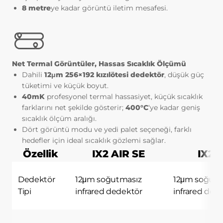
8 metre
ye kadar görüntü iletim mesafesi.
yerine getirmek.
3.İNTERNET SİTEMİZDE
KULLANILAN ÇEREZ TÜRLERİ
3.1.Oturum Çerezleri
Oturum çerezlerini ziyaretinizi süresince
internet sitesinin düzgün bir şekilde
Net Termal Görüntüler, Hassas Sıcaklık Ölçümü
çalışmasının teminini sağlamaktadır.
Dahili
12μm 256×192 kızılötesi dedektör
, düşük güç
Sitelerimizin ve sizin, ziyaretinizde
tüketimi ve küçük boyut.
güvenliğini, sürekliliğini sağlamak gibi
40mK
profesyonel termal hassasiyet, küçük sıcaklık
amaçlarla kullanılırlar. Oturum çerezleri
farklarını net şekilde gösterir;
400°C
‘ye kadar geniş
geçici çerezlerdir, siz tarayıcınızı kapatıp
sıcaklık ölçüm aralığı.
sitemize tekrar geldiğinizde silinir, kalıcı
Dört görüntü modu ve yedi palet seçeneği, farklı
değillerdir.
hedefler için ideal sıcaklık gözlemi sağlar.
3.2.Kalıcı Çerezler
Özellik
IX2 AIR SE
IX2 
Bu tür çerezler tercihlerinizi hatırlamak
için kullanılır ve tarayıcılar vasıtasıyla
Dedektör
12μm soğutmasız
12μm soğutm
cihazınızda depolanır Kalıcı çerezler,
Tipi
infrared dedektör
infrared ded
sitemizi ziyaret ettiğiniz tarayıcınızı
kapattıktan veya bilgisayarınızı yeniden
başlattıktan sonra bile saklı kalır.