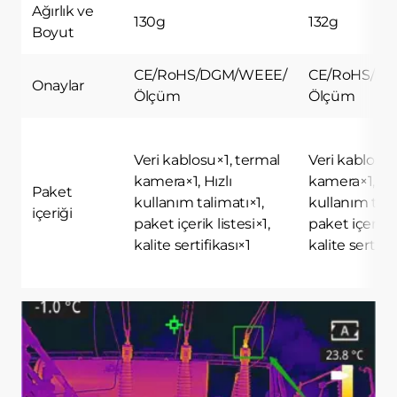
Ağırlık ve
130g
132g
Boyut
CE/RoHS/DGM/WEEE/
CE/RoHS/D
Onaylar
Ölçüm
Ölçüm
Veri kablosu×1, termal
Veri kablosu×
kamera×1, Hızlı
kamera×1, Hız
Paket
kullanım talimatı×1,
kullanım tali
içeriği
paket içerik listesi×1,
paket içerik l
kalite sertifikası×1
kalite sertifik