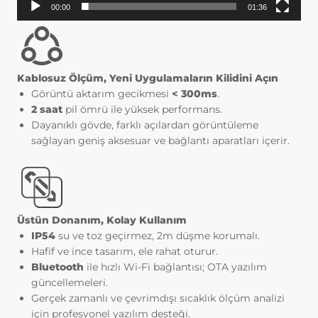
başlıca amaçları aşağıda sıralanmaktadır:
00:00
01:36
İnternet sitesinin işlevselliğini ve
performansını arttırmak yoluyla sizlere
sunulan hizmetleri geliştirmek,
İnternet Sitesini iyileştirmek ve İnternet
Kablosuz Ölçüm,
Yeni Uygulamaların Kilidini Açın
Sitesi üzerinden yeni özellikler sunmak
Görüntü aktarım gecikmesi
< 300ms
.
ve sunulan özellikleri sizlerin
2 saat
pil ömrü ile yüksek performans.
tercihlerine göre kişiselleştirmek;
Dayanıklı gövde, farklı açılardan görüntüleme
İnternet Sitesinin, sizin ve Kurum’un
sağlayan geniş aksesuar ve bağlantı aparatları içerir.
hukuki ve ticari güvenliğinin teminini
sağlamak, Site üzerinden sahte
işlemlerin gerçekleştirilmesini önlemek;
5651 sayılı Internet Ortamında Yapılan
Yayınların Düzenlenmesi ve Bu Yayınlar
Üstün Donanım, Kolay Kullanım
Yoluyla İşlenen Suçlarla Mücadele
IP54
su ve toz geçirmez, 2m düşme korumalı.
Edilmesi Hakkında Kanun ve Internet
Hafif ve ince tasarım, ele rahat oturur.
Ortamında Yapılan Yayınların
Bluetooth
ile hızlı Wi-Fi bağlantısı; OTA yazılım
Düzenlenmesine Dair Usul ve Esaslar
güncellemeleri.
Hakkında Yönetmelik’ten
Gerçek zamanlı ve çevrimdışı sıcaklık ölçüm analizi
kaynaklananlar başta olmak üzere,
için profesyonel yazılım desteği.
kanuni ve sözleşmesel yükümlülüklerini