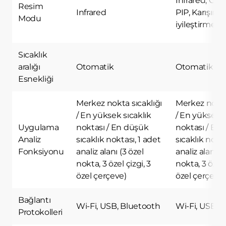
Infrared, Görü
hatırlar. Bu tür çerezlerin amacı
Resim
Infrared
PIP, Karışım,
ziyaretçilere kullanım kolaylığı
Modu
iyileştirme
sağlamaktır. Örneğin, site kullanıcısının
ziyaret ettiği her bir sayfada kullanıcı
şifresini tekrar girmesini önler.
Sıcaklık
3.6. Hedefleme/Reklam Çerezleri
aralığı
Otomatik
Otomatik
Ziyaretçilere sunulan reklamların
Esnekliği
etkinliğinin ölçülmesi ve reklamların kaç
kere görüntülendiğinin hesaplanmasını
sağlarlar. Bu tür çerezlerin amacı,
Merkez nokta sıcaklığı
Merkez nokta
ziyaretçilerin ilgi alanlarına özelleştirilmiş
/ En yüksek sıcaklık
/ En yüksek s
reklamların sunulmasıdır.
Uygulama
noktası / En düşük
noktası / En
Aynı şekilde, ziyaretçilerin gezinmelerine
Analiz
sıcaklık noktası, 1 adet
sıcaklık nokta
özel olarak ilgi alanlarının tespit edilmesini
Fonksiyonu
analiz alanı (3 özel
analiz alanı (
ve uygun içeriklerin sunulmasını sağlarlar.
nokta, 3 özel çizgi, 3
nokta, 3 özel 
Örneğin, ziyaretçiye gösterilen reklamın
özel çerçeve)
özel çerçeve)
kısa süre içinde tekrar gösterilmesini
engeller.
Bağlantı
4.ÇEREZ TERCİHLERİ NASIL
Wi-Fi, USB, Bluetooth
Wi-Fi, USB, 
YÖNETİLİR?
Protokolleri
Çerezlerin kullanımına ilişkin tercihlerinizi