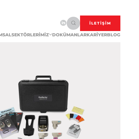
İLETİŞİM
MSAL
SEKTÖRLERİMİZ
DOKÜMANLAR
KARİYER
BLOG
 cumque illo saepe nulla, quaerat
ini
dir.
ernet