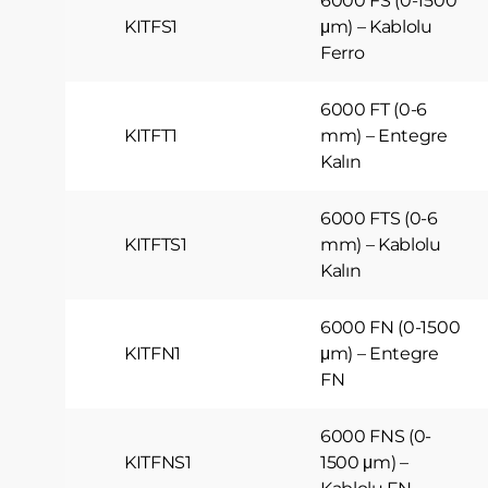
6000 FS (0-1500
sayfaları g
KITFS1
μm) – Kablolu
3.5.İşle
Ferro
Ziyaretçini
hatırlar. B
Örneğin, si
6000 FT (0-6
girmesini 
KITFT1
mm) – Entegre
3.6. Hed
Kalın
Ziyaretçil
görüntülen
6000 FTS (0-6
ziyaretçile
Aynı şekild
KITFTS1
mm) – Kablolu
edilmesini
Kalın
gösterilen 
4.ÇEREZ
6000 FN (0-1500
Çerezlerin 
KITFN1
μm) – Entegre
engellemek 
FN
Birçok tara
reddetme, y
cihazınıza
6000 FNS (0-
sunar.
KITFNS1
1500 μm) –
Aynı zaman