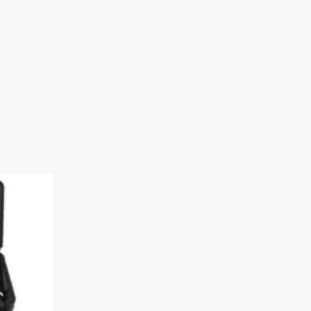
ini
yınlar
kında
l
de
zleri
 kalıcı
yla