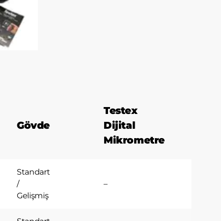
erinde
ar göz
ir.
tmeniz
 olup
şılır
 bir
Testex
Gövde
Dijital
erekli
e,
Mikrometre
ayan
Standart
m
/
–
eğilim
Gelişmiş
i
n