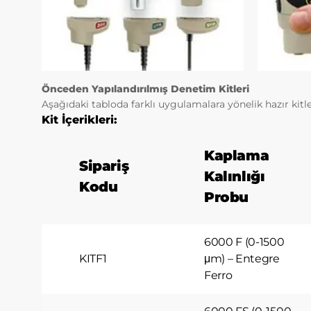
Tarayıcınız
tutulurlar.
Kalıcı çere
önünde bul
Kalıcı çere
Önceden Yapılandırılmış Denetim Kitleri
durumunda,
Aşağıdaki tabloda farklı uygulamalara yönelik hazır kitle
olmadığı ko
Kit İçerikleri:
ve size ile
hizmet sun
3.3.Zoru
Kaplama
Sipariş
Ziyaret ett
Kalınlığı
çerezlerdir
Kodu
hizmet sun
Probu
özellikleri
3.4.Anali
İnternet si
6000 F (0-1500
ve ziyaretç
KITF1
μm) – Entegre
amacı, site
Ferro
yönünü beli
içermezler.