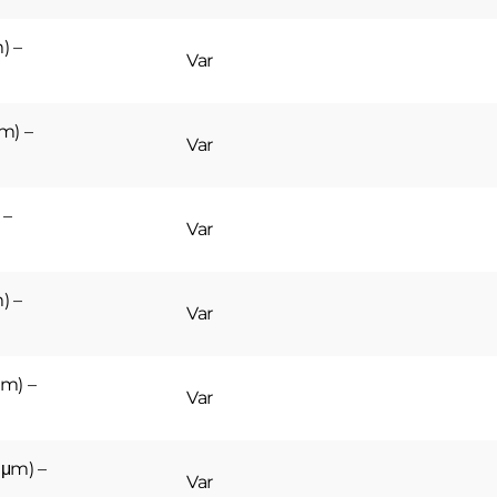
) –
Var
m) –
Var
 –
Var
) –
Var
m) –
Var
 μm) –
Var