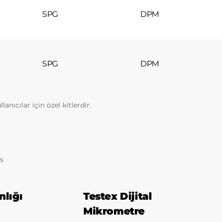
SPG
DPM
SPG
DPM
anıcılar için özel kitlerdir.
us
nlığı
Testex Dijital
Mikrometre