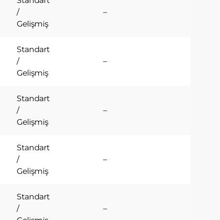
Standart
/
–
Gelişmiş
e
.
ekrar
Standart
/
–
Gelişmiş
 kere
Standart
/
–
Gelişmiş
Standart
/
–
.
Gelişmiş
veya
esinin
çeneği
Standart
/
–