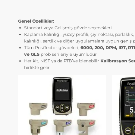
sunulan
İnternet
sunmak v
Genel Özellikler:
İnternet
Standart veya Gelişmiş gövde seçenekleri
sağlama
Kaplama kalınlığı, yüzey profili, çiy noktası, parlaklık
5651 sa
kalınlığı, sertlik ve diğer uygulamalara uygun geniş 
Yoluyla
Tüm PosiTector gövdeleri,
6000, 200, DPM, IRT, RT
Ortamın
ve GLS
prob serileriyle uyumludur
Yönetme
Her kit, NIST ya da PTB’ye izlenebilir
Kalibrasyon Ser
yükümlü
birlikte gelir
3.İNTE
3.1.Otur
Oturum çere
çalışmasını
güvenliğini
geçici çere
değillerdir.
3.2.Kalıc
Bu tür çere
cihazınızda
kapattıktan