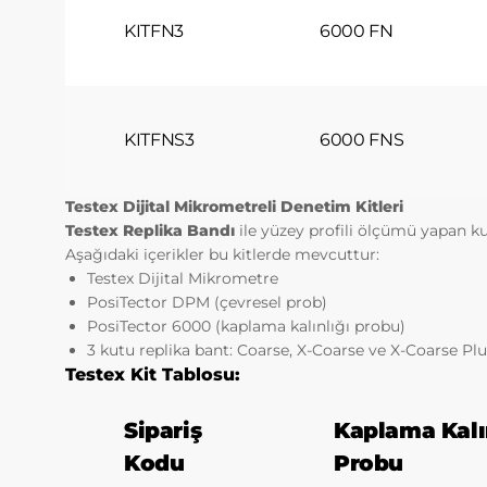
KITFN3
6000 FN
KITFNS3
6000 FNS
Testex Dijital Mikrometreli Denetim Kitleri
Testex Replika Bandı
ile yüzey profili ölçümü yapan kull
Aşağıdaki içerikler bu kitlerde mevcuttur:
Testex Dijital Mikrometre
PosiTector DPM (çevresel prob)
PosiTector 6000 (kaplama kalınlığı probu)
3 kutu replika bant: Coarse, X-Coarse ve X-Coarse Pl
Testex Kit Tablosu:
Sipariş
Kaplama Kalı
Kodu
Probu