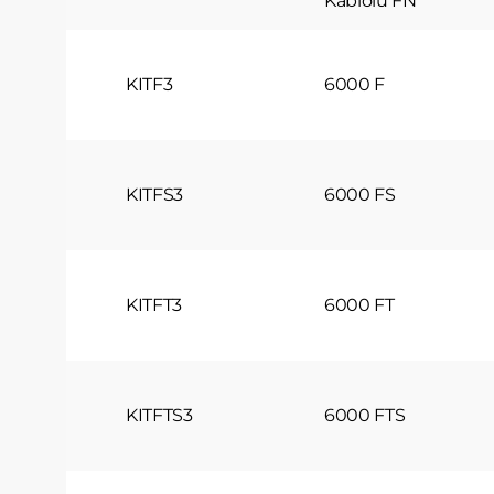
Kablolu FN
mümkündü
Çerezleri d
ayarlamanı
KITF3
6000 F
ilişkilendi
düzgün çalı
tıklayarak d
5.İNTER
İnternet Si
KITFS3
6000 FS
belirli ma
güncellenec
(www.teknot
kişilerin e
KITFT3
6000 FT
Teknothe
Gülsuyu Ma
Maltepe/İs
Telefon: 0(
E – Posta:
KITFTS3
6000 FTS
Web Adres