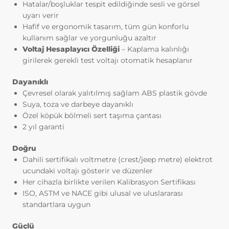
Hatalar/boşluklar tespit edildiğinde sesli ve görsel
yerine getirmek.
uyarı verir
3.İNTERNET SİTEMİZDE
Hafif ve ergonomik tasarım, tüm gün konforlu
KULLANILAN ÇEREZ TÜRLERİ
kullanım sağlar ve yorgunluğu azaltır
3.1.Oturum Çerezleri
Voltaj Hesaplayıcı Özelliği
– Kaplama kalınlığı
Oturum çerezlerini ziyaretinizi süresince
girilerek gerekli test voltajı otomatik hesaplanır
internet sitesinin düzgün bir şekilde
çalışmasının teminini sağlamaktadır.
Dayanıklı
Sitelerimizin ve sizin, ziyaretinizde
Çevresel olarak yalıtılmış sağlam ABS plastik gövde
güvenliğini, sürekliliğini sağlamak gibi
Suya, toza ve darbeye dayanıklı
amaçlarla kullanılırlar. Oturum çerezleri
Özel köpük bölmeli sert taşıma çantası
geçici çerezlerdir, siz tarayıcınızı kapatıp
2 yıl garanti
sitemize tekrar geldiğinizde silinir, kalıcı
değillerdir.
Doğru
3.2.Kalıcı Çerezler
Dahili sertifikalı voltmetre (crest/jeep metre) elektrot
Bu tür çerezler tercihlerinizi hatırlamak
ucundaki voltajı gösterir ve düzenler
için kullanılır ve tarayıcılar vasıtasıyla
Her cihazla birlikte verilen Kalibrasyon Sertifikası
cihazınızda depolanır Kalıcı çerezler,
ISO, ASTM ve NACE gibi ulusal ve uluslararası
sitemizi ziyaret ettiğiniz tarayıcınızı
standartlara uygun
kapattıktan veya bilgisayarınızı yeniden
başlattıktan sonra bile saklı kalır.
Güçlü