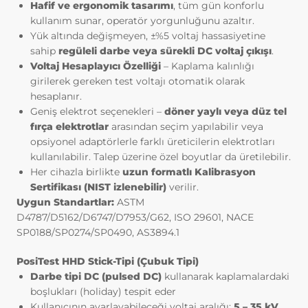
Hafif ve ergonomik tasarımı
, tüm gün konforlu
ilişkin veriler toplanmaktadır. Bu veriler,
Adhesion (yapışma testleri)
Petrokimya
kullanım sunar, operatör yorgunluğunu azaltır.
eriştiğiniz sayfalar, incelediğiniz hizmet ve
Yük altında değişmeyen, ±%5 voltaj hassasiyetine
ürünler, tercih ettiğiniz dil seçeneği ve
Fırın sıcaklık Profil cihazları
Kok ve Çelik Endüstrisi
sahip
regüleli darbe veya sürekli DC voltaj çıkışı
.
diğer tercihlerinize dair bilgileri
Voltaj Hesaplayıcı Özelliği
– Kaplama kalınlığı
kapsamaktadır.
Beton Nem Takip Sistemleri
Kağıt Endustrisi
girilerek gereken test voltajı otomatik olarak
2. ÇEREZ NEDİR ve KULLANIM
hesaplanır.
AMAÇLARI NELERDİR?
Geniş elektrot seçenekleri –
döner yaylı veya düz tel
Çerezler, ziyaret ettiğiniz internet siteleri
Enspeksiyon Kitleri
fırça elektrotlar
arasından seçim yapılabilir veya
tarafından tarayıcılar aracılığıyla cihazınıza
opsiyonel adaptörlerle farklı üreticilerin elektrotları
veya ağ sunucusuna depolanan küçük
Smartlink
kullanılabilir. Talep üzerine özel boyutlar da üretilebilir.
metin dosyalarıdır. Sitede tercih ettiğiniz
Her cihazla birlikte
uzun formatlı Kalibrasyon
dil ve diğer ayarları içeren bu küçük metin
Air Leak Test
Sertifikası (NIST izlenebilir)
verilir.
dosyaları, siteye bir sonraki ziyaretinizde
Uygun Standartlar:
ASTM
tercihlerinizin hatırlanmasına ve sitedeki
D4787/D5162/D6747/D7953/G62, ISO 29601, NACE
Standardlar
deneyiminizi iyileştirmek için
SP0188/SP0274/SP0490, AS3894.1
hizmetlerimizde geliştirmeler yapmamıza
yardımcı olur. Böylece bir sonraki
Yazılım
PosiTest HHD Stick-Tipi (Çubuk Tipi)
ziyaretinizde daha iyi ve kişiselleştirilmiş
Darbe tipi DC (pulsed DC)
kullanarak kaplamalardaki
bir kullanım deneyimi yaşayabilirsiniz.
boşlukları (holiday) tespit eder
İnternet Sitemizde çerez kullanılmasının
Kullanıcının ayarlayabileceği voltaj aralığı:
5 – 35 kV