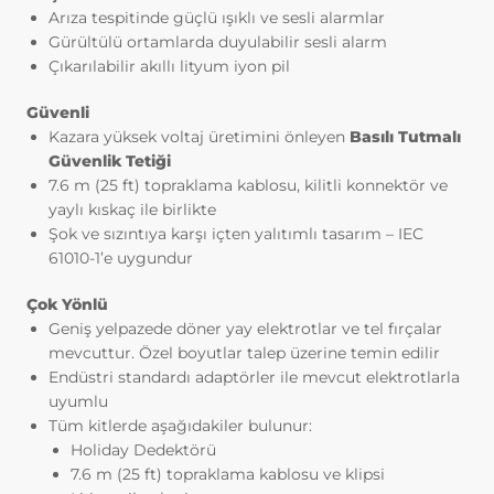
Tarayıcınızın ayarlarından silinene kadar bu
Arıza tespitinde güçlü ışıklı ve sesli alarmlar
çerezler tarayıcınızın alt klasörlerinde
Gürültülü ortamlarda duyulabilir sesli alarm
tutulurlar.
Çıkarılabilir akıllı lityum iyon pil
Kalıcı çerezlerin bazı türleri; İnternet
Sitesini kullanım amacınız gibi hususlar
Güvenli
göz önünde bulundurarak sizlere özel
Kazara yüksek voltaj üretimini önleyen
Basılı Tutmalı
öneriler sunulması için
Güvenlik Tetiği
kullanılabilmektedir.
7.6 m (25 ft) topraklama kablosu, kilitli konnektör ve
Kalıcı çerezler sayesinde İnternet Sitemizi
yaylı kıskaç ile birlikte
aynı cihazla tekrardan ziyaret etmeniz
Şok ve sızıntıya karşı içten yalıtımlı tasarım – IEC
durumunda, cihazınızda İnternet Sitemiz
61010-1’e uygundur
tarafından oluşturulmuş bir çerez olup
olmadığı kontrol edilir ve var ise, sizin
Çok Yönlü
siteyi daha önce ziyaret ettiğiniz anlaşılır
Geniş yelpazede döner yay elektrotlar ve tel fırçalar
ve size iletilecek içerik bu doğrultuda
mevcuttur. Özel boyutlar talep üzerine temin edilir
belirlenir ve böylelikle sizlere daha iyi bir
Endüstri standardı adaptörler ile mevcut elektrotlarla
hizmet sunulur.
uyumlu
3.3.Zorunlu/Teknik Çerezler
Tüm kitlerde aşağıdakiler bulunur:
Ziyaret ettiğiniz internet sitesinin düzgün
Holiday Dedektörü
şekilde çalışabilmesi için zorunlu
7.6 m (25 ft) topraklama kablosu ve klipsi
çerezlerdir. Bu tür çerezlerin amacı, sitenin