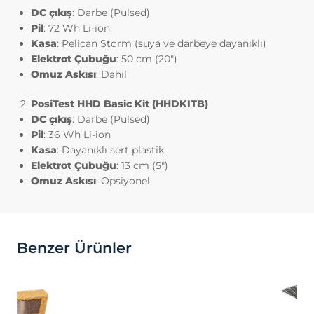
DC çıkış
: Darbe (Pulsed)
Pil
: 72 Wh Li-ion
Kasa
: Pelican Storm (suya ve darbeye dayanıklı)
Elektrot Çubuğu
: 50 cm (20″)
Omuz Askısı
: Dahil
PosiTest HHD Basic Kit (HHDKITB)
DC çıkış
: Darbe (Pulsed)
Pil
: 36 Wh Li-ion
Kasa
: Dayanıklı sert plastik
Elektrot Çubuğu
: 13 cm (5″)
Omuz Askısı
: Opsiyonel
Benzer Ürünler