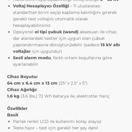
başlıca amaçları aşağıda sıralanmaktadır:
Voltaj Hesaplayıcı Özelliği
– 11 uluslararası
İnternet sitesinin işlevselliğini ve
standarttan birini seçip kaplama kalınlığını girerek
performansını arttırmak yoluyla sizlere
gerekli test voltajını otomatik olarak
sunulan hizmetleri geliştirmek,
hesaplayabilirsiniz
İnternet Sitesini iyileştirmek ve İnternet
Opsiyonel
el tipi çubuk (wand)
aksesuarı ile cihaz,
Sitesi üzerinden yeni özellikler sunmak
dar alanlardaki testler için uygun olan çubuk
ve sunulan özellikleri sizlerin
yapılandırmasına dönüştürülebilir (sadece
15 kV altı
tercihlerine göre kişiselleştirmek;
voltajlar
için uygundur)
İnternet Sitesinin, sizin ve Kurum’un
Sesli alarm modu
, farklı ortam koşullarına göre
hukuki ve ticari güvenliğinin teminini
ayarlanabilir
sağlamak, Site üzerinden sahte
işlemlerin gerçekleştirilmesini önlemek;
Cihaz Boyutu:
5651 sayılı Internet Ortamında Yapılan
64 cm x 6.4 cm x 13 cm
(25″ x 2.5″ x 5″)
Yayınların Düzenlenmesi ve Bu Yayınlar
Cihaz Ağırlığı:
Yoluyla İşlenen Suçlarla Mücadele
1.6 kg
(3.6 lbs.)
72 Wh batarya ile, elektrotlar hariç
Edilmesi Hakkında Kanun ve Internet
Ortamında Yapılan Yayınların
Özellikler
Düzenlenmesine Dair Usul ve Esaslar
Basit
Hakkında Yönetmelik’ten
Parlak renkli LCD ile kullanımı kolay arayüz
kaynaklananlar başta olmak üzere,
Teste hazır – test için gerekli her şey dahil
kanuni ve sözleşmesel yükümlülüklerini