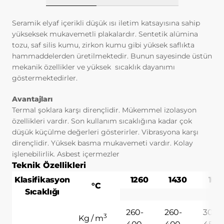
ilişkin veriler toplanmaktadır. Bu veriler,
Adhesion (yapışma testleri)
Petrokimya
eriştiğiniz sayfalar, incelediğiniz hizmet ve
Seramik elyaf içerikli düşük ısı iletim katsayısına sahip
ürünler, tercih ettiğiniz dil seçeneği ve
Fırın sıcaklık Profil cihazları
Kok ve Çelik Endüstrisi
yükseksek mukavemetli plakalardır. Sentetik alümina
diğer tercihlerinize dair bilgileri
tozu, saf silis kumu, zirkon kumu gibi yüksek saflıkta
kapsamaktadır.
hammaddelerden üretilmektedir. Bunun sayesinde üstün
Beton Nem Takip Sistemleri
Kağıt Endustrisi
2. ÇEREZ NEDİR ve KULLANIM
mekanik özellikler ve yüksek sıcaklık dayanımı
AMAÇLARI NELERDİR?
göstermektedirler.
Çerezler, ziyaret ettiğiniz internet siteleri
Enspeksiyon Kitleri
tarafından tarayıcılar aracılığıyla cihazınıza
Avantajları
veya ağ sunucusuna depolanan küçük
Smartlink
Termal şoklara karşı dirençlidir.
Mükemmel izolasyon
metin dosyalarıdır. Sitede tercih ettiğiniz
özellikleri vardır.
Son kullanım sıcaklığına kadar çok
dil ve diğer ayarları içeren bu küçük metin
düşük küçülme değerleri gösterirler.
Vibrasyona karşı
Air Leak Test
dosyaları, siteye bir sonraki ziyaretinizde
dirençlidir.
Yüksek basma mukavemeti vardır.
Kolay
tercihlerinizin hatırlanmasına ve sitedeki
işlenebilirlik.
Asbest içermezler
Standardlar
deneyiminizi iyileştirmek için
Teknik Özellikleri
hizmetlerimizde geliştirmeler yapmamıza
Klasifikasyon
1260
1430
160
yardımcı olur. Böylece bir sonraki
Yazılım
°C
Sıcaklığı
ziyaretinizde daha iyi ve kişiselleştirilmiş
bir kullanım deneyimi yaşayabilirsiniz.
260-
260-
300-
İnternet Sitemizde çerez kullanılmasının
3
Kg / m