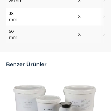
25 mm
X
X
Tarayıcınızın ayarlarından silinene kadar bu
çerezler tarayıcınızın alt klasörlerinde
tutulurlar.
38
X
X
Kalıcı çerezlerin bazı türleri; İnternet
mm
Sitesini kullanım amacınız gibi hususlar
göz önünde bulundurarak sizlere özel
50
öneriler sunulması için
X
X
mm
kullanılabilmektedir.
Kalıcı çerezler sayesinde İnternet Sitemizi
aynı cihazla tekrardan ziyaret etmeniz
durumunda, cihazınızda İnternet Sitemiz
tarafından oluşturulmuş bir çerez olup
Benzer Ürünler
olmadığı kontrol edilir ve var ise, sizin
siteyi daha önce ziyaret ettiğiniz anlaşılır
ve size iletilecek içerik bu doğrultuda
belirlenir ve böylelikle sizlere daha iyi bir
hizmet sunulur.
3.3.Zorunlu/Teknik Çerezler
Ziyaret ettiğiniz internet sitesinin düzgün
şekilde çalışabilmesi için zorunlu
çerezlerdir. Bu tür çerezlerin amacı, sitenin