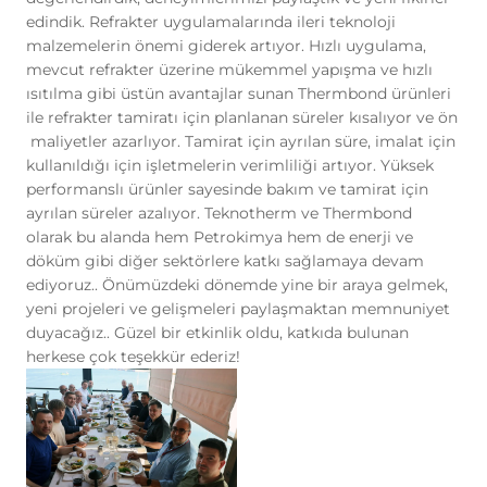
ilişkin veriler toplanmaktadır. Bu veriler,
Adhesion (yapışma testleri)
Petrokimya
edindik.
Refrakter uygulamalarında ileri teknoloji
eriştiğiniz sayfalar, incelediğiniz hizmet ve
malzemelerin önemi giderek artıyor. Hızlı uygulama,
ürünler, tercih ettiğiniz dil seçeneği ve
mevcut refrakter üzerine mükemmel yapışma ve hızlı
Fırın sıcaklık Profil cihazları
Kok ve Çelik Endüstrisi
diğer tercihlerinize dair bilgileri
ısıtılma gibi üstün avantajlar sunan Thermbond ürünleri
kapsamaktadır.
ile refrakter tamiratı için planlanan süreler kısalıyor ve ön
Beton Nem Takip Sistemleri
Kağıt Endustrisi
2. ÇEREZ NEDİR ve KULLANIM
maliyetler azarlıyor. Tamirat için ayrılan süre, imalat için
AMAÇLARI NELERDİR?
kullanıldığı için işletmelerin verimliliği artıyor. Yüksek
Çerezler, ziyaret ettiğiniz internet siteleri
Enspeksiyon Kitleri
performanslı ürünler sayesinde bakım ve tamirat için
tarafından tarayıcılar aracılığıyla cihazınıza
ayrılan süreler azalıyor. Teknotherm ve Thermbond
veya ağ sunucusuna depolanan küçük
Smartlink
olarak bu alanda hem Petrokimya hem de enerji ve
metin dosyalarıdır. Sitede tercih ettiğiniz
döküm gibi diğer sektörlere katkı sağlamaya devam
dil ve diğer ayarları içeren bu küçük metin
ediyoruz.. Önümüzdeki dönemde yine bir araya gelmek,
Air Leak Test
dosyaları, siteye bir sonraki ziyaretinizde
yeni projeleri ve gelişmeleri paylaşmaktan memnuniyet
tercihlerinizin hatırlanmasına ve sitedeki
duyacağız..
Güzel bir etkinlik oldu, katkıda bulunan
Standardlar
deneyiminizi iyileştirmek için
herkese çok teşekkür ederiz!
hizmetlerimizde geliştirmeler yapmamıza
yardımcı olur. Böylece bir sonraki
Yazılım
ziyaretinizde daha iyi ve kişiselleştirilmiş
bir kullanım deneyimi yaşayabilirsiniz.
İnternet Sitemizde çerez kullanılmasının